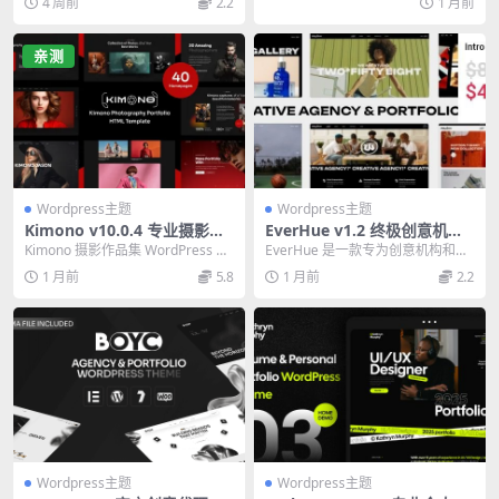
4 周前
2.2
1 月前
题，采...
提...
亲测
Wordpress主题
Wordpress主题
Kimono v10.0.4 专业摄影作
EverHue v1.2 终极创意机构
品集 WordPress 主题——打
与作品集 WordPress 主题
Kimono 摄影作品集 WordPress 主
EverHue 是一款专为创意机构和作
造惊艳视觉网站
题专为摄影师设计，提供惊艳视觉
品集网站设计的现代 WordPress
1 月前
5.8
1 月前
2.2
风...
主...
Wordpress主题
Wordpress主题