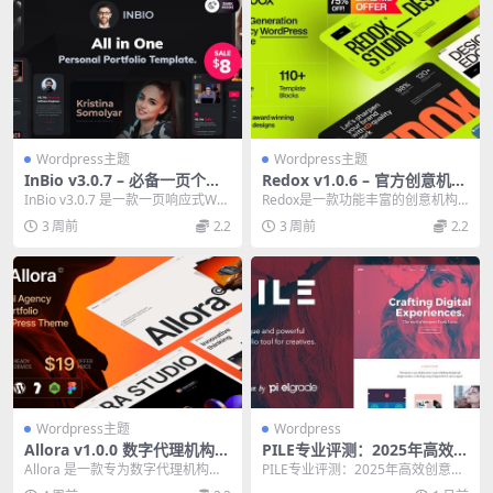
Wordpress主题
Wordpress主题
InBio v3.0.7 – 必备一页个人
Redox v1.0.6 – 官方创意机构
作品集WordPress主题
与作品集WordPress主题
InBio v3.0.7 是一款一页响应式Wor
Redox是一款功能丰富的创意机构
dPress主题，专为个人作品集...
与作品集WordPress主题，包含23
3 周前
2.2
3 周前
2.2
个可自...
Wordpress主题
Wordpress
Allora v1.0.0 数字代理机构与
PILE专业评测：2025年高效创
作品集WordPress主题 独家
意作品集WordPress主题终极
Allora 是一款专为数字代理机构和
PILE专业评测：2025年高效创意作
中文版
指南
创意作品集设计的WordPress主
品集WordPress主题终极指南 核心