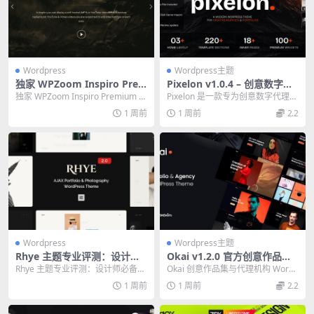
Wordpress
Wordpress主题
独家 WPZoom Inspiro Pre
Pixelon v1.0.4 – 创意数字作
mium 专业评测：2026 年视
品集 WordPress 主题（独家
独家 WPZoom Inspiro Premium 专
Pixelon 是一款专为创意数字代理机
频与作品集网站的终极之选
中文版）
业评测：2026 年视频与...
构、SaaS 公司及初创企业打造的
1 周前
1 周前
2.2
Wo...
Wordpress
Wordpress主题
Rhye 主题专业评测：设计师
Okai v1.2.0 官方创意作品集
必备的 AJAX 作品集 WordPr
与代理机构 WordPress 主题
Rhye 主题专业评测：设计师必备的
Okai 创意作品集与代理机构 WordP
ess 主题指南
AJAX 作品集 WordPress 主题...
ress 主题，专为数字机构和创意工
1 周前
1 周前
2.2
作...