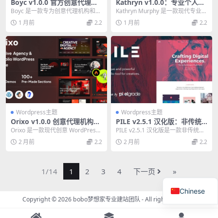
Boyc v1.0.0 官方创意代理机
Kathryn v1.0.0：专业个人作
构作品集 WordPress 主题必
品集与摄影WordPress主题
Boyc 是一款专为创意代理机构和作
Kathryn Murphy 是一款现代专业的
备
品集展示设计的 WordPress 主题。
WordPress 主题，专为个...
1 月前
2.2
1 月前
2.2
采...
Wordpress主题
Wordpress主题
Orixo v1.0.0 创意代理机构与
PILE v2.5.1 汉化版：非传统
作品集 WordPress 主题（独
WordPress组合主题，创意作
Orixo 是一款现代创意 WordPress
PILE v2.5.1 汉化版是一款非传统的
家推荐）
品展示必备
主题，专为数字代理机构、创意工
WordPress 组合主题，专为...
2 月前
2.2
2 月前
2.2
作...
1/14
1
2
3
4
下一页
»
Chinese
Copyright © 2026
bobo梦想家专业建站团队
- All rights reserved