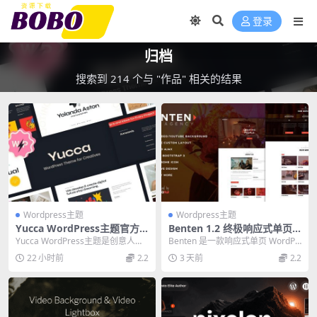
登录
归档
搜索到 214 个与 "作品" 相关的结果
Wordpress主题
Wordpress主题
Yucca WordPress主题官方
Benten 1.2 终极响应式单页
版 v1.27.0 – 创意人士必备作
作品集主题 | 创意代理必备
Yucca WordPress主题是创意人士
Benten 是一款响应式单页 WordPr
品集主题
的必备作品集主题，提供时尚外
ess 作品集主题，设计简洁优雅，
22 小时前
2.2
3 天前
2.2
观、强大...
基...