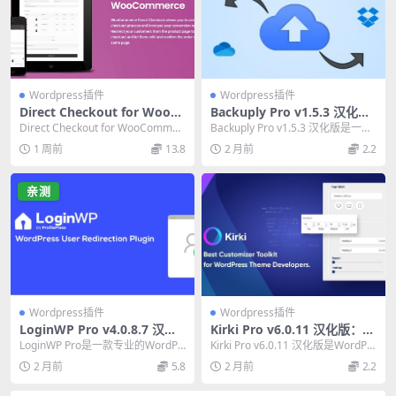
Wordpress插件
Wordpress插件
Direct Checkout for WooC
Backuply Pro v1.5.3 汉化
ommerce Premium v3.3.1
版：WordPress网站备份必备
Direct Checkout for WooCommer
Backuply Pro v1.5.3 汉化版是一款
4：必备快捷结账插件
插件
ce Premium ...
必备的WordPress备份...
1 周前
13.8
2 月前
2.2
亲测
Wordpress插件
Wordpress插件
LoginWP Pro v4.0.8.7 汉化
Kirki Pro v6.0.11 汉化版：W
版：终极WordPress登录重定
ordPress可视化构建器必备插
LoginWP Pro是一款专业的WordPr
Kirki Pro v6.0.11 汉化版是WordPr
向插件
件
ess登录重定向插件，支持基于用
ess可视化构建器插件，...
2 月前
5.8
2 月前
2.2
户...