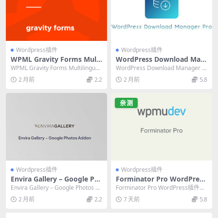
Wordpress插件
Wordpress插件
WPML Gravity Forms Multi
WordPress Download Man
lingual v1.8.5 汉化版：必备
ager Pro v7.3.5 汉化版：专
WPML Gravity Forms Multilingual
WordPress Download Manager P
表单多语言插件
业虚拟资源下载管理插件
v1.8.5 是...
ro v7.3.5 汉化...
2 月前
2.2
2 月前
5.8
亲测
Wordpress插件
Wordpress插件
Envira Gallery – Google Ph
Forminator Pro WordPress
otos Addon 1.0.1 官方拓展
插件完整评测：表单生成器终
Envira Gallery – Google Photos A
Forminator Pro WordPress插件是
插件下载
极指南
ddon是官方拓...
一款功能强大的表单构建器，...
2 月前
2.2
7 天前
5.8