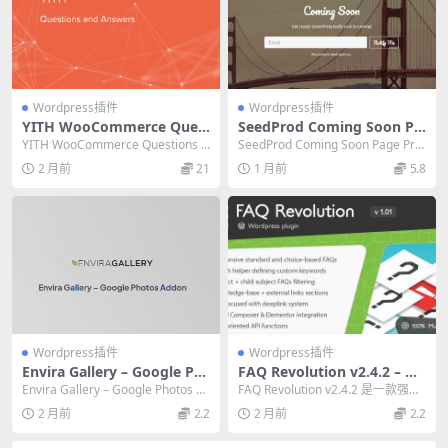
Wordpress插件
Wordpress插件
YITH WooCommerce Ques
SeedProd Coming Soon Pa
tions & Answers Premium
ge Pro v6.19.8 – 终极WordP
YITH WooCommerce Questions &
SeedProd Coming Soon Page Pro
汉化版：提升店铺问答效率的
ress网站维护与即将推出页面
Answers...
是一款强大的WordP...
2 月前
21
1 月前
5.8
必备插件
插件
Wordpress插件
Wordpress插件
Envira Gallery – Google Ph
FAQ Revolution v2.4.2 – 必
otos Addon 1.0.1 官方拓展
备WordPress常见问题插件，
Envira Gallery – Google Photos A
FAQ Revolution v2.4.2 是一款强大
插件下载
提升SEO
ddon是官方拓...
的WordPress常见问...
2 月前
2.2
2 月前
2.2