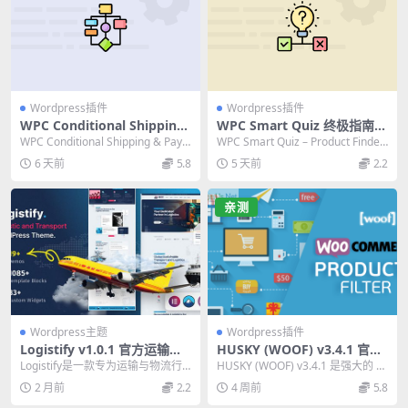
Wordpress插件
Wordpress插件
WPC Conditional Shipping
WPC Smart Quiz 终极指南：
& Payments 专业版：WooC
WooCommerce 高级产品查
WPC Conditional Shipping & Pay
WPC Smart Quiz – Product Finder
ommerce 条件配送与支付插
找器插件完整评测
ments ...
for WooC...
6 天前
5.8
5 天前
2.2
件完整指南
亲测
Wordpress主题
Wordpress插件
Logistify v1.0.1 官方运输与
HUSKY (WOOF) v3.4.1 官方
物流WordPress主题汉化版
版：WooCommerce产品过
Logistify是一款专为运输与物流行
HUSKY (WOOF) v3.4.1 是强大的 W
滤器必备插件
业设计的WordPress主题，具有现
ooCommerce 产品过...
2 月前
2.2
4 周前
5.8
代...