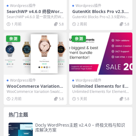
Wordpress插件
Wordpress插件
SearchWP v4.6.0 终极Word
GutenKit Blocks Pro v2.3.9
Press高级搜索插件中文版
终极指南：WordPress古腾堡
SearchWP v4.6.0 是一款强大的Wo
GutenKit Blocks Pro v2.3.9是Word
页面构建器必备插件
rdPress高级搜索插件，支持...
Press古腾堡编...
1 月前
5.8
2 周前
5.8
亲测
亲测
Wordpress插件
Wordpress插件
WooCommerce Variation S
Unlimited Elements for Ele
watches Pro v2.3.0 汉化
mentor Pro 终极指南：700
WooCommerce Variation Swatch
Unlimited Elements for Elemento
版：终极商品多变体切换按钮
+组件拓展插件（2024最新
es Pro 是一款专业...
r Pro 是 E...
2 月前
5.8
5 天前
5.8
插件
版）
热门主题
Docly WordPress主题 v2.4.0 – 终极文档与知识
库解决方案