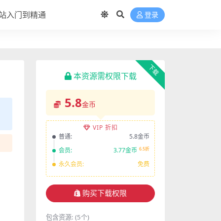
站入门到精通
登录
下载
本资源需权限下载
5.8
金币
VIP 折扣
普通:
5.8金币
6.5折
会员:
3.77金币
永久会员:
免费
购买下载权限
包含资源:
(5个)