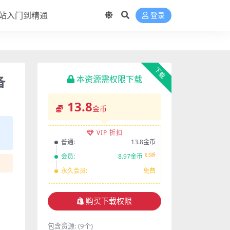
站入门到精通
登录
下载
备
本资源需权限下载
13.8
金币
VIP 折扣
普通:
13.8金币
6.5折
会员:
8.97金币
永久会员:
免费
购买下载权限
包含资源:
(9个)