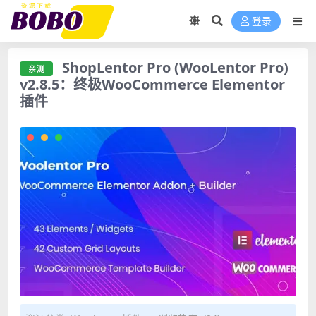
登录
ShopLentor Pro (WooLentor Pro)
亲测
v2.8.5：终极WooCommerce Elementor
插件
亲测 ShopLentor Pro (WooLentor Pro) v2.8.5：终极