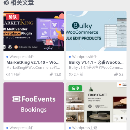
相关文章
稀缺
Wordpress插件
Wordpress插件
MarketKing v2.1.40 – Woo
Bulky v1.4.1 – 必备WooCo
Commerce终极多供应商市场
mmerce批量编辑产品、订
MarketKing是WooCommerce的终
Bulky v1.4.1是必备的WooCommer
插件必备指南
单、优惠券插件
极多供应商市场插件，拥有137+...
ce批量编辑插件，支持批量编辑...
1 月前
13.8
2 月前
5.8
亲测
Wordpress插件
Wordpress主题