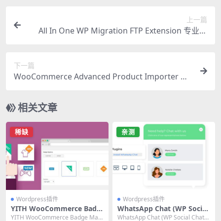
上一篇
All In One WP Migration FTP Extension 专业评
测：高效迁移大型网站的终极方案
下一篇
WooCommerce Advanced Product Importer &
Affiliate 终极产品导入插件 v4.12.0
相关文章
稀缺
亲测
Wordpress插件
Wordpress插件
YITH WooCommerce Badg
WhatsApp Chat (WP Social
e Management Premium 3.
Chat) 8.3.11 专业版 WordPr
YITH WooCommerce Badge Man
WhatsApp Chat (WP Social Chat)