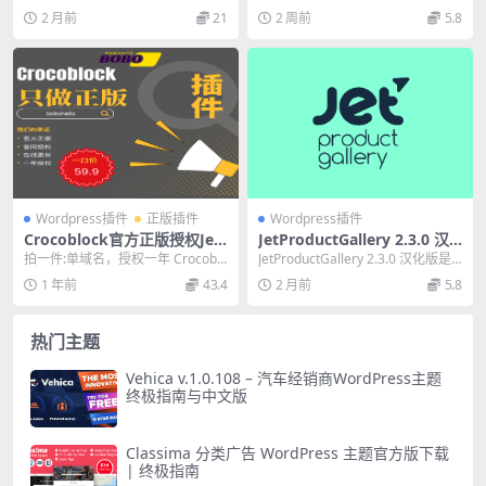
26.0 独家汉化版 – 自定义徽章
ess 在线沟通插件必备
agement Premiu...
8.3.11 专业...
2 月前
21
2 周前
5.8
提升转化率
Wordpress插件
正版插件
Wordpress插件
Crocoblock官方正版授权Jet
JetProductGallery 2.3.0 汉
全套插件动态模板
化版：WooCommerce产品
拍一件:单域名，授权一年 Crocoblo
JetProductGallery 2.3.0 汉化版是
展示画廊必备插件
ck简介 Crocoblock是一款强...
WooCommerce产...
1 年前
43.4
2 月前
5.8
热门主题
Vehica v.1.0.108 – 汽车经销商WordPress主题
终极指南与中文版
Classima 分类广告 WordPress 主题官方版下载
| 终极指南