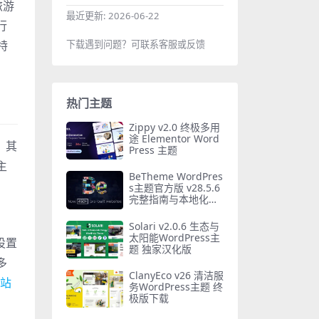
旅游
最近更新:
2026-06-22
行
特
下载遇到问题？可联系客服或反馈
热门主题
Zippy v2.0 终极多用
途 Elementor Word
。其
Press 主题
主
BeTheme WordPres
s主题官方版 v28.5.6
完整指南与本地化安
装教程
Solari v2.0.6 生态与
太阳能WordPress主
设置
题 独家汉化版
多
ClanyEco v26 清洁服
站
务WordPress主题 终
极版下载