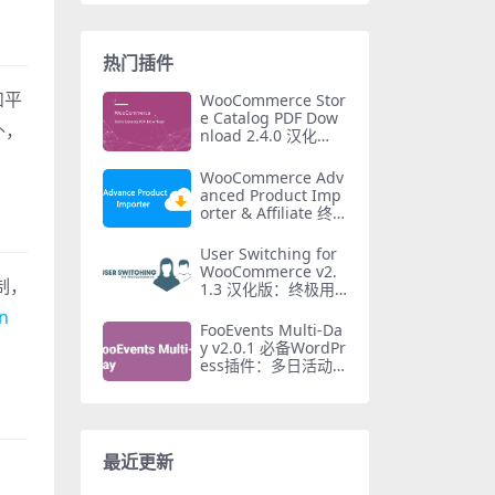
热门插件
和平
WooCommerce Stor
e Catalog PDF Dow
外，
nload 2.4.0 汉化
版：一键生成PDF商
品目录插件
WooCommerce Adv
anced Product Imp
orter & Affiliate 终
极产品导入插件 v4.1
2.0
User Switching for
WooCommerce v2.
定制，
1.3 汉化版：终极用
户账户角色切换插件
n
FooEvents Multi-Da
y v2.0.1 必备WordPr
ess插件：多日活动
门票销售
最近更新