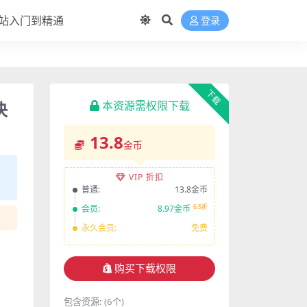
站入门到精通
登录
下载
决
本资源需权限下载
13.8
金币
VIP 折扣
普通:
13.8金币
6.5折
会员:
8.97金币
永久会员:
免费
购买下载权限
包含资源:
(6个)