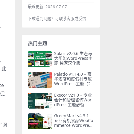
最近更新:
2026-07-07
下载遇到问题？可联系客服或反馈
了一
。
热门主题
Solari v2.0.6 生态与
太阳能WordPress主
持、
题 独家汉化版
。此
Palatio v1.14.0 – 豪
和
华酒店和度假村专属
WordPress主题（20
e
25最新版）
时促
Execor v21.0 – 专业
会计和管理咨询Wor
、
dPress主题必备
GreenMart v4.3.1
专业有机食品WooCo
了网
mmerce WordPress
主题