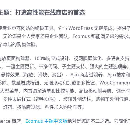
rce 主题：打造高性能在线商店的首选
题是构建专业电商网站的终极工具。它与 WordPress 无缝集成，提供
无论您是个人卖家还是企业团队，Ecomus 都能满足您的需求
了卓越的购物体验。
富，包括拖放页面构建器、100%响应式设计、视网膜屏优化、多语言支
导入、一键主题更新、干净代码、子主题支持、强大的主题选项等
停效果（缩放、滑块、淡出）、Ajax商店过滤器、Ajax搜索
物车移除、数量增减按钮、无限滚动和加载更多按钮、WooCommerc
、大型菜单、内置愿望清单和比较功能、高级移动侧导航、倒计
、多种页眉样式（透明页眉）、玻璃外侧边栏、购物车外侧气泡
、灯箱、按品牌过滤、粘性加入购物车等。
rce 商店，
Ecomus 主题中文版
绝对是您的不二之选。它简化