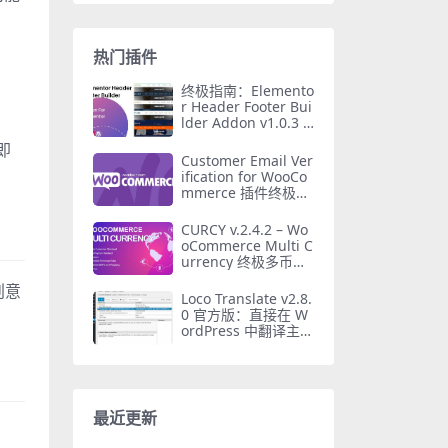
热门插件
终极指南：Elemento
r Header Footer Bui
lder Addon v1.0.3 –
专业WordPress页眉
即
页脚插件
Customer Email Ver
ification for WooCo
mmerce 插件终极指
南：防止虚假注册
CURCY v.2.4.2 – Wo
oCommerce Multi C
urrency 终极多币种
切换器插件
创意
Loco Translate v2.8.
0 官方版：直接在 W
ordPress 中翻译主题
和插件的必备工具
最近更新