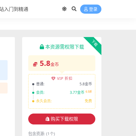
站入门到精通
登录
下载
本资源需权限下载
5.8
金币
VIP 折扣
普通:
5.8金币
6.5折
会员:
3.77金币
永久会员:
免费
购买下载权限
包含资源:
(1个)