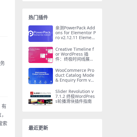
热门插件
亲测PowerPack Add
ons for Elementor P
ro v2.12.11 Element
or功能增强插件免费
下载
Creative Timeline f
or WordPress 插
件：终极时间线展示
服务
工具
WooCommerce Pro
duct Catalog Mode
& Enquiry Form v1.
8.10 官方汉化版插件
Slider Revolution v
7.1.2 终极WordPres
s轮播滑块插件指南
，有
位，
搜索
最近更新