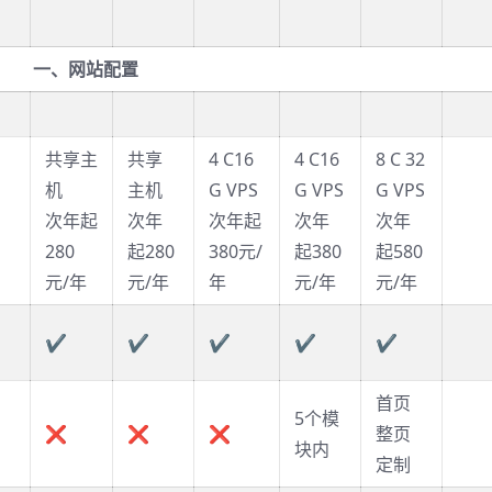
！
一、网站配置
共享主
共享
4 C16
4 C16
8 C 32
机
主机
G VPS
G VPS
G VPS
次年起
次年
次年起
次年
次年
280
起280
380元/
起380
起580
元/年
元/年
年️
元/年️
元/年️
✔
✔
✔
✔
✔
首页
5个模
❌
❌
❌
整页
块内
定制