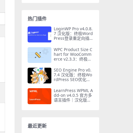
热门插件
LoginWP Pro v4.0.8.
7 汉化版：终极Word
Press登录重定向插
件
WPC Product Size C
hart for WooComm
erce v2.3.3：终极W
ooCommerce产品尺
寸表插件
SEO Engine Pro v0.
7.4 汉化版：终极Wo
rdPress SEO优化插
件
LearnPress WPML A
dd-on v4.0.5 官方多
语言插件｜汉化版功
能详解
最近更新