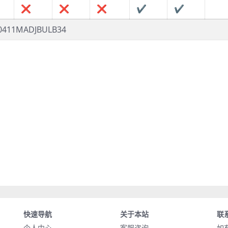
❌
❌
❌
✔
✔
1MADJBULB34
快速导航
关于本站
联
个人中心
客服咨询
如