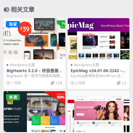
相关文章
独家
Wordpress主题
Wordpress主题
BigHearts 3.2.0 – 终极慈善
EpicMag v24.01.06-2243 –
与捐赠 WordPress 主题
独家新闻杂志WordPress主题
BigHearts 是一款专为慈善和捐赠
EpicMag新闻杂志WordPress主题v
汉化版
网站设计的 WordPress 主题，支...
24.01.06-2243汉化版，...
1 月前
13.8
2 月前
2.2
亲测