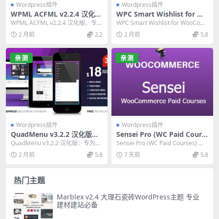
Wordpress插件
Wordpress插件
WPML ACFML v2.2.4 汉化
WPC Smart Wishlist for Wo
版：ACF自定义字段多语言拓
oCommerce Premium 终极
WPML ACFML v2.2.4 汉化版，专为
WPC Smart Wishlist for WooCom
展插件必备指南
指南：提升商店转化率的必备
ACF 自定义字段多语言翻译设...
merce Premi...
2 月前
2.2
2 月前
5.8
插件
亲测
亲测
Wordpress插件
Wordpress插件
QuadMenu v3.2.2 汉化版：
Sensei Pro (WC Paid Cours
主题开发者必备的超级菜单W
es) 4.26.2.1.24.8 官方版Woo
QuadMenu v3.2.2 汉化版：专为W
Sensei Pro (WC Paid Courses) 是
ordPress插件
Commerce付费课程插件
ordPress开发者打造的超级菜...
WooCommerc...
2 月前
5.8
7 天前
5.8
热门主题
Marblex v2.4 大理石瓷砖WordPress主题 专业
建材建站必备