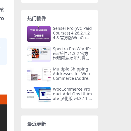
核
ro
热门插件
Sensei Pro (WC Paid
Courses) 4.26.2.1.2
4.8 官方版WooCom
merce付费课程插件
多
Spectra Pro WordPr
ess插件v1.3.2 官方
增强网站功能与性能
的必备工具
Multiple Shipping
Addresses for Woo
Commerce (Addres
s Book) PRO v2.1.2.
1 汉化版 – 多地址配
WooCommerce Pro
送必备插件
duct Add-Ons Ultim
ate 汉化版 v4.3.11 –
终极产品附加字段插
件
最近更新