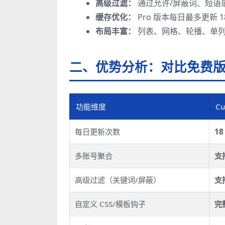
高级过滤：
通过允许/屏蔽词、短语
缓存优化：
Pro 版本每日最多更新
布局丰富：
列表、网格、轮播、单列等
二、优势分析：对比免费
功能维度
Cu
每日更新次数
18
多账号聚合
支
高级过滤（关键词/屏蔽）
支
自定义 CSS/模板钩子
完