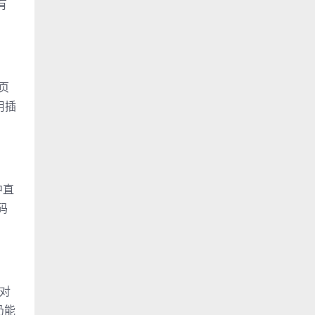
有
页
用插
中直
码
针对
仍能