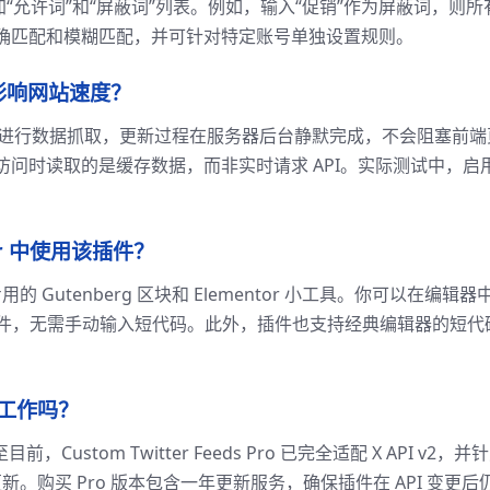
“允许词”和“屏蔽词”列表。例如，输入“促销”作为屏蔽词，则所
确匹配和模糊匹配，并可针对特定账号单独设置规则。
会影响网站速度？
n）进行数据抓取，更新过程在服务器后台静默完成，不会阻塞前端
问时读取的是缓存数据，而非实时请求 API。实际测试中，启
or 中使用该插件？
提供了专用的 Gutenberg 区块和 Elementor 小工具。你可以在编辑器
s”找到对应组件，无需手动输入短代码。此外，插件也支持经典编辑器的短代
止工作吗？
ustom Twitter Feeds Pro 已完全适配 X API v2，并
新。购买 Pro 版本包含一年更新服务，确保插件在 API 变更后