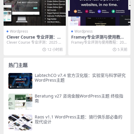
Wordpress
Wordpress
Clever Course 专业评测：20
Framey专业评测与使用教
25 年建在线教育网站的终极指
程：2026年构建WordPress
Clever Course 专业评测：2025 年
Framey专业评测与使用教程：202
南
网站的终极指南
建在线教育网站的终极指南 在线...
6年构建WordPress网站的终极指南
12 小时前
5 天前
...
热门主题
LabtechCO v7.4 官方汉化版：实验室与科学研究
WordPress主题
Beratung v27 咨询金融WordPress主题 终极指
南
Raos v1.1 WordPress主题：骑行俱乐部必备的
现代设计