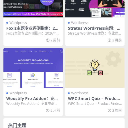
Wordpress
Wordpress
Foxiz主题专业评测指南：202
Stratus WordPress主题：专
6年新闻网站的高效选择
业建站的高效解决方案与终极
Foxiz主题专业评测指南：2026年新
Stratus WordPress主题：专业建站
评测
闻网站的高效选择 在WordPress
的高效解决方案与终极评测 💡 提...
2 周前
2 月前
生...
Wordpress
Wordpress
Woostify Pro Addon：专业
WPC Smart Quiz – Product
电商建站的终极加速器与必备
Finder for WooCommerce
Woostify Pro Addon：专业电商建
WPC Smart Quiz – Product Finder
工具包
Premium：终极产品推荐引
站的终极加速器与必备工具包 如
for WooC...
2 月前
2 周前
擎
果...
热门主题