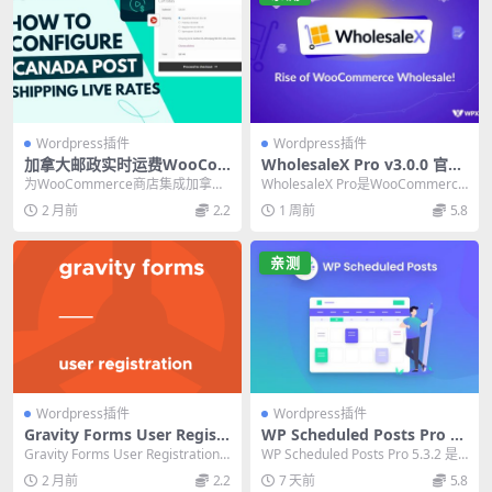
Wordpress插件
Wordpress插件
加拿大邮政实时运费WooCo
WholesaleX Pro v3.0.0 官方
mmerce插件 PRO (Octolize)
WooCommerce批发插件 |
为WooCommerce商店集成加拿大
WholesaleX Pro是WooCommerce
v2.1.11 官方版
必备折扣工具
邮政实时运费计算，支持添加处理
批发插件，支持基于数量的折扣...
2 月前
2.2
1 周前
5.8
费、保险费等...
亲测
Wordpress插件
Wordpress插件
Gravity Forms User Registr
WP Scheduled Posts Pro 5.
ation 5.5.0 汉化版 – 必备Wo
3.2 官方版：WordPress预定
Gravity Forms User Registration
WP Scheduled Posts Pro 5.3.2 是
rdPress插件
发布插件必备指南
5.5.0 汉化...
一款强大的 Word...
2 月前
2.2
7 天前
5.8