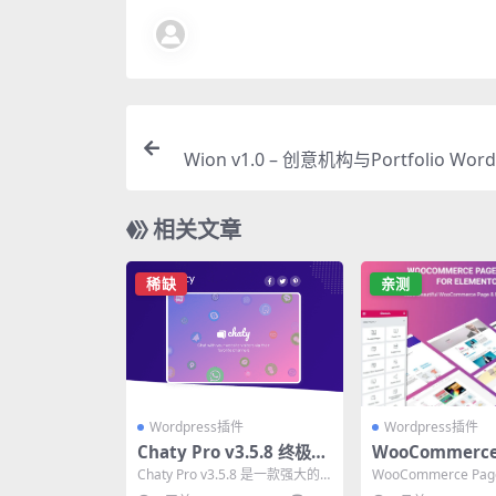
Wion v1.0 – 创意机构与Portfolio Wor
相关文章
稀缺
亲测
Wordpress插件
Wordpress插件
Chaty Pro v3.5.8 终极W
WooCommerce
ordPress聊天插件，一键
uilder For Ele
Chaty Pro v3.5.8 是一款强大的
WooCommerce Page 
集成25+社交渠道
1.1.6.7：Elem
WordPress聊天插件，支持2...
or Elementor v...