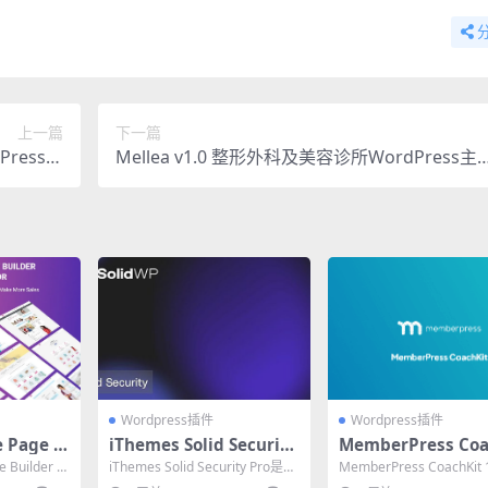
上一篇
下一篇
dPress主
Mellea v1.0 整形外科及美容诊所WordPress主
题汉化版
题 官方汉化版
Wordpress插件
Wordpress插件
 Page B
iThemes Solid Security
MemberPress Coa
mentor v
Pro v9.0.5 必备WordPre
t 1.0.18 官方插件
Builder F
iThemes Solid Security Pro是一
MemberPress CoachKit 
entor必备
ss安全插件
教练客户管理一体化
款专业的WordPres...
是官方付费增值插件，实现.