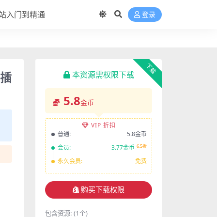
站入门到精通
登录
下载
s插
本资源需权限下载
5.8
金币
VIP 折扣
普通:
5.8金币
6.5折
会员:
3.77金币
永久会员:
免费
购买下载权限
包含资源:
(1个)