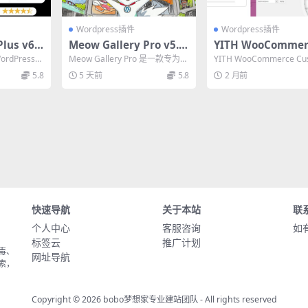
Wordpress插件
Wordpress插件
Plus v6.1
Meow Gallery Pro v5.5.
YITH WooCommer
ordPre
2 终极图片组合展示插件
ustom Order Stat
 WordPress插
Meow Gallery Pro 是一款专为摄
YITH WooCommerce Cu
中文版
emium 2.20.0 自
...
影师打造的 WordPress 图...
rder Status Pre...
5.8
5 天前
5.8
2 月前
单状态插件汉化版
快速导航
关于本站
联
个人中心
客服咨询
如
标签云
推广计划
毒、
网址导航
索，
Copyright © 2026
bobo梦想家专业建站团队
- All rights reserved