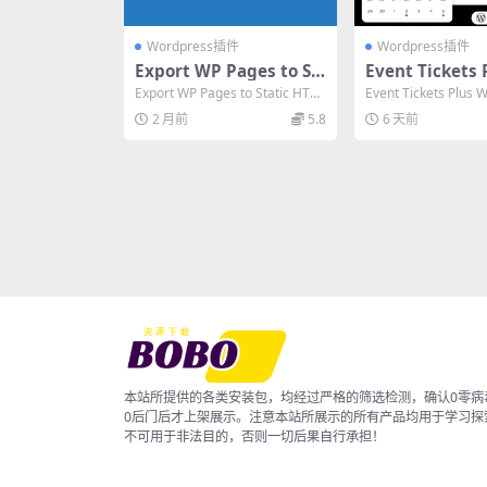
Wordpress插件
Wordpress插件
Export WP Pages to St
Event Tickets 
atic HTML/CSS Pro v1.
0.1 终极指南：W
Export WP Pages to Static HTM
Event Tickets Plus
0.4 专业汉化版 – 一键导
ss售票插件必备
L/CSS Pro v...
件是活动售票的终极解决
2 月前
5.8
6 天前
出WordPress页面为静态
HTML/CSS
本站所提供的各类安装包，均经过严格的筛选检测，确认0零病
0后门后才上架展示。注意本站所展示的所有产品均用于学习探
不可用于非法目的，否则一切后果自行承担！