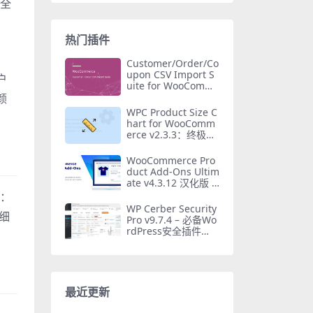
完全
热门插件
Customer/Order/Co
upon CSV Import S
户
uite for WooComme
rce v3.12.6 汉化版 –
颜
批量导入必备插件
WPC Product Size C
hart for WooComm
erce v2.3.3：终极W
ooCommerce产品尺
寸表插件
WooCommerce Pro
duct Add-Ons Ultim
ate v4.3.12 汉化版 –
自定义产品附加字段
意：
必备插件
WP Cerber Security
细
Pro v9.7.4 – 必备Wo
rdPress安全插件
（反垃圾邮件+恶意
软件扫描）
最近更新