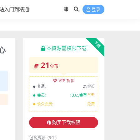
站入门到精通
登录
下载
极心
本资源需权限下载
21
金币
VIP 折扣
普通:
21金币
6.5折
会员:
13.65金币
永久会员:
免费
购买下载权限
包含资源:
(3个)