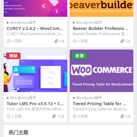
Wordpress插件
Wordpress插件
CURCY v.2.4.2 – WooComm
Beaver Builder Professiona
erce Multi Currency 终极多
l 海狸页面构建器插件：终极
CURCY WooCommerce Multi Curr
Beaver Builder Professional 是一
币种切换器插件
WordPress可视化构建工具
ency 是一款终极多币...
款强大的WordPr...
1 月前
5.8
1 月前
5.8
稀缺
亲测
Wordpress插件
Wordpress插件
Tutor LMS Pro v3.9.13 + Ce
Tiered Pricing Table for Wo
rtificate Builder 1.2.1 – 终极
oCommerce 终极指南：动态
Tutor LMS Pro 是强大的WordPres
Tiered Pricing Table for WooCom
WordPress LMS学习管理系
分层定价插件
s LMS插件，提供前端拖放...
merce 插件为...
2 月前
13.8
6 天前
5.8
统插件
热门主题