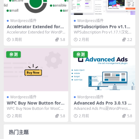
Wordpress插件
Wordpress插件
Accelerator Extended for
WPSubscription Pro v1.17.
WordPress 2.29.16 必备网站
1 终极WordPress订阅插件汉
Accelerator Extended for WordPr
WPSubscription Pro v1.17.1汉化
性能优化插件
化版
ess是一款专业的...
版，WordPress订...
3 周前
5.8
2 月前
2.2
亲测
亲测
Wordpress插件
Wordpress插件
WPC Buy Now Button for
Advanced Ads Pro 3.0.13 广
WooCommerce Premium v
告插件：终极收入优化工具
WPC Buy Now Button for WooCo
Advanced Ads Pro是WordPress广
2.2.4：终极一键购买WordPr
mmerce Premi...
告管理插件的专业版本，提供...
2 周前
5.8
2 月前
5.8
ess插件
热门主题