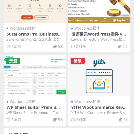
Wordpress插件
Wordpress插件
SureForms Pro (Business)
律师目录WordPress插件 v1.
v2.12.2 独家AI拖放表单构建
3.4 汉化版：集成WooComm
SureForms Pro v2.12.2 AI拖放表
Lawyer Directory WordPress插件
WordPress插件
erce支付网关的必备工具
单构建WordPress插...
v1.3.4汉化版，集成...
2 周前
5.8
2 月前
2.2
亲测
稀缺
Wordpress插件
Wordpress插件
WP Sheet Editor Premium
YITH WooCommerce Revie
– Taxonomy Terms Pro 1.7.
w Reminder Premium 1.58.
WP Sheet Editor Premium – Taxon
YITH WooCommerce Review Rem
24 必备插件：批量管理分类术
0 汉化版：自动提醒用户评论
omy Terms...
inder Premium...
3 周前
5.8
2 月前
21
语
的必备插件