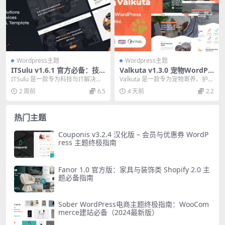
Wordpress主题
Wordpress主题
ITSulu v1.6.1 官方必备：技
Valkuta v1.3.0 宠物WordPr
术与IT解决方案WordPress主
ess主题 官方版免费下载
ITSulu 是一款专为科技与IT解决方
Valkuta 是一款专为宠物寄养、护
题
案行业打造的WordPress主题，具
理、托管和宠物店设计的 WordPre
2 周前
6.5
4 天前
2.2
备...
ss...
热门主题
Couponis v3.2.4 汉化版 – 会员与优惠券 WordP
ress 主题终极指南
Fanor 1.0 官方版：家具与装饰类 Shopify 2.0 主
题必备指南
Sober WordPress电商主题终极指南：WooCom
merce建站必备（2024最新版）