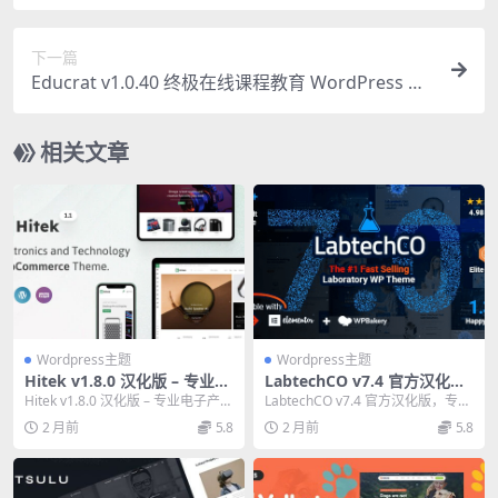
与高效使用教程
下一篇
Educrat v1.0.40 终极在线课程教育 WordPress 主
题
相关文章
Wordpress主题
Wordpress主题
Hitek v1.8.0 汉化版 – 专业电
LabtechCO v7.4 官方汉化
子产品WooCommerce主题
版：实验室与科学研究WordP
Hitek v1.8.0 汉化版 – 专业电子产品
LabtechCO v7.4 官方汉化版，专为
ress主题
WooCommerce 主题...
实验室与科学研究机构打造的Wor
2 月前
5.8
2 月前
5.8
d...