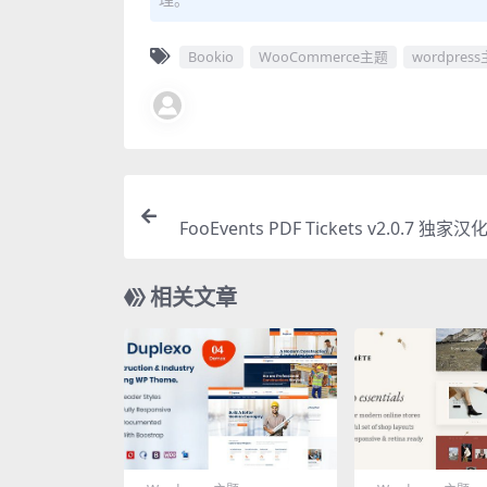
Bookio
WooCommerce主题
wordpres
FooEvents PDF Tickets v2.0.7 独家汉
rdPress P
相关文章