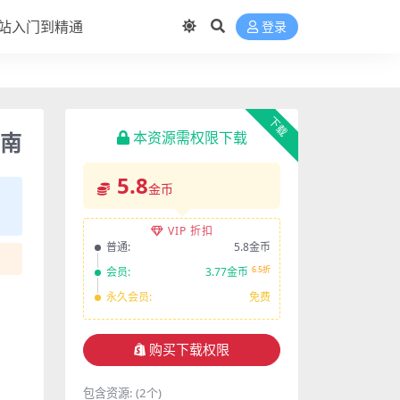
站入门到精通
登录
下载
指南
本资源需权限下载
5.8
金币
VIP 折扣
普通:
5.8金币
6.5折
会员:
3.77金币
永久会员:
免费
购买下载权限
包含资源:
(2个)