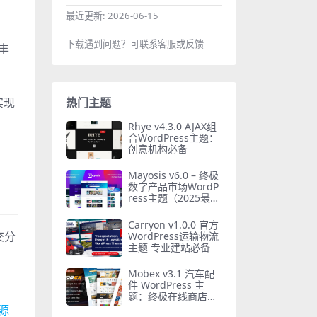
最近更新:
2026-06-15
下载遇到问题？可联系客服或反馈
丰
热门主题
实现
Rhye v4.3.0 AJAX组
合WordPress主题：
创意机构必备
Mayosis v6.0 – 终极
数字产品市场WordP
ress主题（2025最新
版）
Carryon v1.0.0 官方
交分
WordPress运输物流
主题 专业建站必备
Mobex v3.1 汽车配
件 WordPress 主
题：终极在线商店解
决方案
源