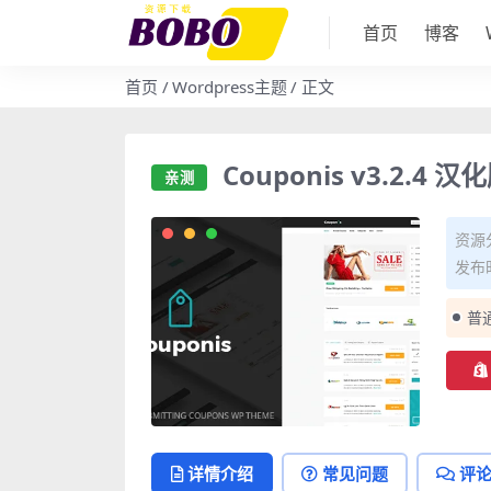
首页
博客
首页
Wordpress主题
正文
Couponis v3.2.4
亲测
资源
发布时
普
亲测 Couponis v3.2.4 汉化版 – 会员
与优惠券 WordPress 主题终极指
详情介绍
常见问题
评
南">