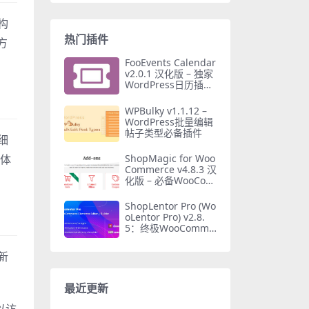
构
热门插件
方
FooEvents Calendar
v2.0.1 汉化版 – 独家
WordPress日历插件
免费下载
WPBulky v1.1.12 –
WordPress批量编辑
帖子类型必备插件
细
ShopMagic for Woo
字体
Commerce v4.8.3 汉
化版 – 必备WooCom
merce自动化营销插
件
ShopLentor Pro (Wo
oLentor Pro) v2.8.
5：终极WooComme
rce Elementor插件
新
最近更新