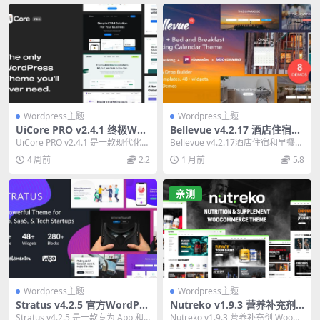
Wordpress主题
Wordpress主题
UiCore PRO v2.4.1 终极Wor
Bellevue v4.2.17 酒店住宿和
dPress主题：现代化设计+性
早餐预订WordPress主题 终
UiCore PRO v2.4.1 是一款现代化W
Bellevue v4.2.17酒店住宿和早餐预
能优化
极指南
ordPress主题，拥有丰富...
订WordPress主题，集成完...
4 周前
2.2
1 月前
5.8
亲测
Wordpress主题
Wordpress主题
Stratus v4.2.5 官方WordPre
Nutreko v1.9.3 营养补充剂
ss主题：应用程序与SaaS初创
WooCommerce 主题必备指
Stratus v4.2.5 是一款专为 App 和
Nutreko v1.9.3 营养补充剂 WooCo