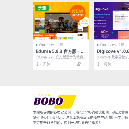
亲测
Wordpress主题
Wordpress主题
Eduma 5.9.3 官方版 – 最
Digicove v1.0
佳WordPress教育主题终
销机构 WordPr
Eduma 5.9.3官方版是专为教育
Digicove 数字营销机
极指南
完整版
网站设计的最佳WordPress教育
ss 主题是展示软件
6 天前
5.8
3 周前
主题，...
选...
本站所提供的各类安装包，均经过严格的筛选检测，确认0零病
0后门后才上架展示。注意本站所展示的所有产品均用于学习探
不可用于非法目的，否则一切后果自行承担！