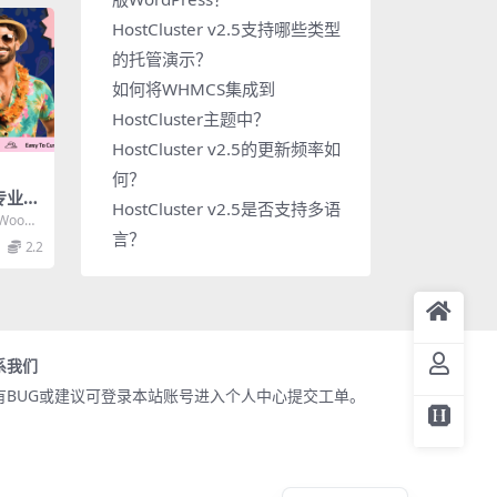
HostCluster v2.5支持哪些类型
的托管演示？
如何将WHMCS集成到
HostCluster主题中？
HostCluster v2.5的更新频率如
何？
– 专业时
HostCluster v2.5是否支持多语
e主题必
WooCo
言？
服装、配
2.2
系我们
有BUG或建议可登录本站账号进入个人中心提交工单。