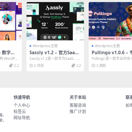
Wordpress主题
Wordpress主题
.6 数字营
Sassly v1.2 – 官方Saa
Pullingo v1.0.6 
ess 主题
S、AI与科技创业WordPr
尚WooCommerc
构 WordPre
Sassly v1.2是一款专为SaaS、AI
Pullingo 是一款专业时尚 
ess主题必备
备
与服务的理想
和科技创业公司打造的WordPr
mmerce 主题，适用于
2.2
2 月前
2.2
3 周前
e...
饰...
快速导航
关于本站
联
个人中心
客服咨询
如
标签云
推广计划
毒、
网址导航
索，