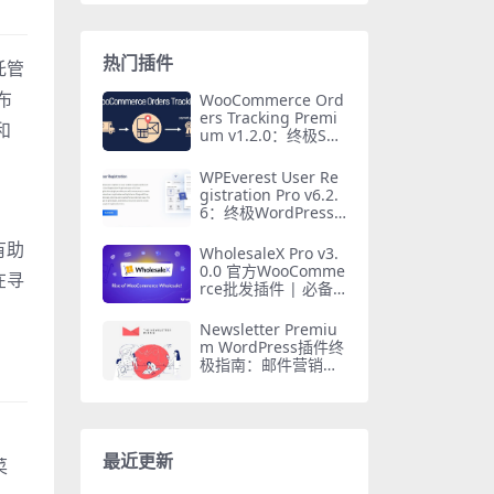
热门插件
托管
布
WooCommerce Ord
ers Tracking Premi
和
um v1.2.0：终极SM
S PayPal物流追踪Wo
rdPress插件
WPEverest User Re
gistration Pro v6.2.
6：终极WordPress
用户注册插件
有助
WholesaleX Pro v3.
0.0 官方WooComme
在寻
rce批发插件 | 必备
折扣工具
Newsletter Premiu
m WordPress插件终
极指南：邮件营销必
备工具
。
最近更新
菜