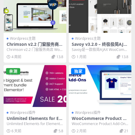
Wordpress主题
Wordpress主题
Chrimson v2.2 门窗服务商店
Savoy v3.2.0 – 终极极简AJA
WordPress主题：必备Eleme
X WooCommerce商城主题
Chrimson v2.2 门窗服务商店 Word
Savoy是一款极简AJAX WooComm
ntor兼容方案
（最新版）
Press 主题，完美兼容 E...
erce商城主题，具备现代设计、响
4 周前
13.8
1 月前
13.8
应...
亲测
独家
Wordpress插件
Wordpress插件
Unlimited Elements for Ele
WooCommerce Product A
mentor Pro 终极指南：700
dd-Ons Ultimate v4.3.12 汉
Unlimited Elements for Elemento
WooCommerce Product Add-Ons
+组件拓展插件（2024最新
化版 – 自定义产品附加字段必
r Pro 是 E...
Ultimate 汉化版...
6 天前
5.8
2 月前
21
版）
备插件