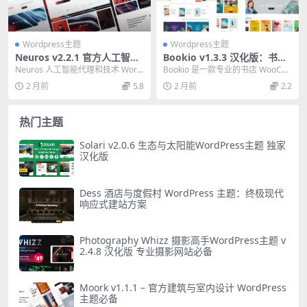
Wordpress主题
Wordpress主题
Neuros v2.2.1 官方人工智能
Bookio v1.3.3 汉化版：书店
代理WordPress主题 专业版
WooCommerce WordPress
Neuros 人工智能代理和技术 Word
Bookio 是一款专业的书店 WooCo
主题必备
Press 主题 v2.2.1 官方版...
mmerce WordPress 主题...
2 月前
5.8
2 月前
2.2
热门主题
Solari v2.0.6 生态与太阳能WordPress主题 独家
汉化版
Dess 酒店与度假村 WordPress 主题：终极现代
响应式建站方案
Photography Whizz 摄影高手WordPress主题 v
2.4.8 汉化版 专业摄影网站必备
Moork v1.1.1 – 官方建筑与室内设计 WordPress
主题必备