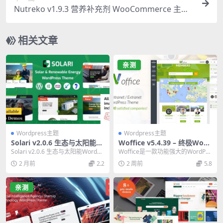
Nutreko v1.9.3 营养补充剂 WooCommerce 主题
必备指南
相关文章
亲测
Wordpress主题
Wordpress主题
Solari v2.0.6 生态与太阳能W
Woffice v5.4.39 – 终极Word
ordPress主题 独家汉化版
Press社区与内网主题中文版
Solari v2.0.6 生态与太阳能WordPr
Woffice是一款功能强大的WordPre
ess主题，独家汉化版。专为...
ss社区主题，专为构建企业内部网
2 月前
2.2
2 周前
5.8
络和...
亲测