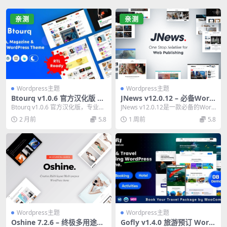
亲测
亲测
Wordpress主题
Wordpress主题
Btourq v1.0.6 官方汉化版 –
JNews v12.0.12 – 必备Word
专业WordPress新闻杂志主题
Press报纸杂志博客AMP主题
Btourq v1.0.6 官方汉化版，专业W
JNews v12.0.12是一款必备的Word
ordPress新闻杂志主题。功能...
Press报纸杂志博客主题，支持...
2 月前
5.8
1 周前
5.8
Wordpress主题
Wordpress主题
Oshine 7.2.6 – 终极多用途W
Gofly v1.4.0 旅游预订 Word