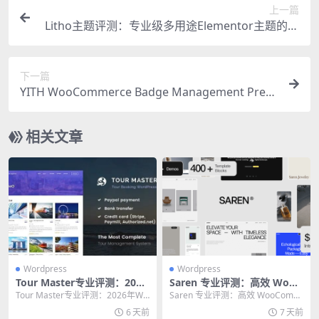
上一篇
Litho主题评测：专业级多用途Elementor主题的终
极选择
下一篇
YITH WooCommerce Badge Management Prem
ium：提升转化率的终极徽章管理插件
相关文章
Wordpress
Wordpress
Tour Master专业评测：2026
Saren 专业评测：高效 WooC
年WordPress旅游预订插件的
ommerce 主题的终极使用指
Tour Master专业评测：2026年Wo
Saren 专业评测：高效 WooComm
终极选择指南
南
rdPress旅游预订插件的终极选...
erce 主题的终极使用指南 核心提
6 天前
7 天前
示...