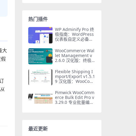
热门插件
WP Adminify Pro 终
极指南：WordPress
仪表板自定义必备插
件
最大
WooCommerce Wal
let Management v
度假
2.6.0 汉化版：终极W
ooCommerce钱包管
理插件
Flexible Shipping I
mport/Export v1.5.1
订
9 汉化版：WooCom
merce运费模板必备
程从
插件
Pimwick WooComm
erce Bulk Edit Pro v
3.29.0 专业批量编辑
插件汉化版
最近更新