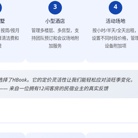
3
4
墅
小型酒店
活动场地
按周/按月
管理多楼层、多房型，支
按小时/半天/全天出租
算清洁费和
持团队预订和会议场地附
设置不同时段价格，管
费
加服务
设备附加项
选择了HBook。它的定价灵活性让我们能轻松应对淡旺季变化，
 —— 来自一位拥有12间客房的民宿业主的真实反馈