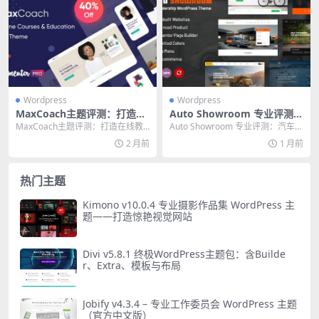
Wordpress
Wordpress
MaxCoach主题评测：打造在
Auto Showroom 专业评测：
线教育网站的终极利器
汽车经销商网站的终极 Word
MaxCoach主题评测：打造在线教
Auto Showroom 专业评测：汽车经
Press 主题选择
育网站的终极利器 核心提示：本文
销商网站的终极 WordPress ...
2 月前
1 月前
基于真实用户...
热门主题
Kimono v10.0.4 专业摄影作品集 WordPress 主
题——打造惊艳视觉网站
Divi v5.8.1 终极WordPress主题包：含Builde
r、Extra、模板与布局
Jobify v4.3.4 – 专业工作委员会 WordPress 主题
（官方中文版）