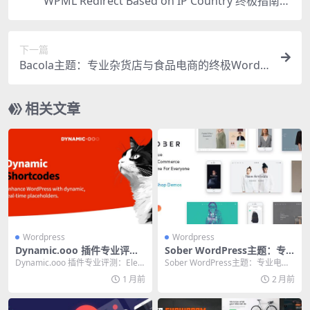
WPML Redirect Based on IP Country 终极指南：
让多语言网站自动匹配用户真实位置
下一篇
Bacola主题：专业杂货店与食品电商的终极WordP
ress解决方案
相关文章
Wordpress
Wordpress
Dynamic.ooo 插件专业评
Sober WordPress主题：专
测：Elementor 用户的终极动
业电商网站的终极高效解决方
Dynamic.ooo 插件专业评测：Elem
Sober WordPress主题：专业电商
态内容扩展
案
entor 用户的终极动态内容扩展...
网站的终极高效解决方案 💡 核心
1 月前
2 月前
提示...