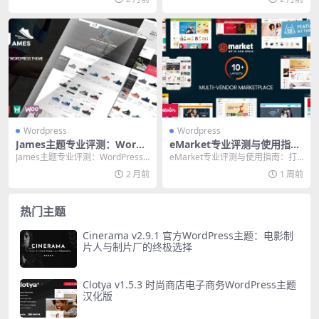
年，Wor...
Wordpress
Wordpress
James主题专业评测：WordP
eMarket专业评测与使用指
ress建站的终极选择与实战指
南：打造高效在线商店的终极
James主题专业评测：WordPress
eMarket专业评测与使用指南：打
南
方案
建站的终极选择与实战指南 在2026
造高效在线商店的终极方案 如果你
2 月前
1 周前
年...
正在为Wor...
热门主题
Cinerama v2.9.1 官方WordPress主题：电影制
片人与制片厂的终极选择
Clotya v1.5.3 时尚商店电子商务WordPress主题
汉化版