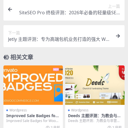
上一篇
SiteSEO Pro 终极评测：2026年必备的轻量级SEO
插件
下一篇
Jetly 主题评测：专为高端包机业务打造的强大 Wor
dPress 解决方案
相关文章
Wordpress
Wordpress
Improved Sale Badges for
Deeds 主题评测：为教会与非
WooCommerce：提升销量
营利组织打造的终极建站方案
Improved Sale Badges for WooCo
Deeds 主题评测：为教会与非营利
的终极促销标签插件
mmerce：提升销...
组织打造的终极建站方案 在2025
2 月前
2 月前