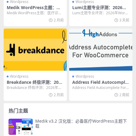
Wordpress
Wordpress
Medik WordPress主题：医
Lumi主题专业评测：2026年
疗诊所网站的终极高效建站方
WordPress建站的终极性能之
Medik WordPress主题：医疗诊所
Lumi主题专业评测：2026年WordP
案
选
网站的终极高效建站方案 在医疗行
ress建站的终极性能之选 过去两年
2 月前
3 天前
业数...
我...
Wordpress
Wordpress
Breakdance 终极评测：2026
Address Field Autocomplet
年最值得尝试的轻量级WordP
e For WooCommerce 终极
Breakdance 终极评测：2026年最
Address Field Autocomplete For
ress页面构建器
指南：提升结账转化率的专业
值得尝试的轻量级WordPress页...
WooCommer...
2 月前
2 周前
插件
热门主题
Medik v3.2 汉化版：必备医疗WordPress主题下
载