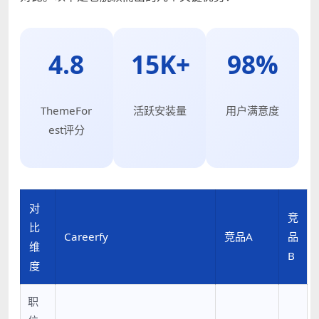
4.8
15K+
98%
ThemeFor
活跃安装量
用户满意度
est评分
对
竞
比
Careerfy
竞品A
品
维
B
度
职