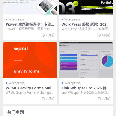
Wordpress
Wordpress
Pixwell主题终极评测：专业
WordPress 终极评测：2026
杂志网站的必备利器
年专业用户的优势、劣势与高
Pixwell主题终极评测：专业杂志网
WordPress 终极评测：2026 年专
效建站指南
站的必备利器 快速导读：如果你正
业用户的优势、劣势与高效建站指
2 月前
4 周前
在寻找一款...
南 2...
Wordpress
Wordpress
WPML Gravity Forms Multi
Link Whisper Pro 2026 终极
lingual 终极指南：高效构建
评测：Link Whisper Pro 20
WPML Gravity Forms Multilingual
Link Whisper Pro 2026 终极评测：
多语言表单
26值得买吗？
终极指南：高效构...
Link Whisper ...
2 月前
2 月前
热门主题