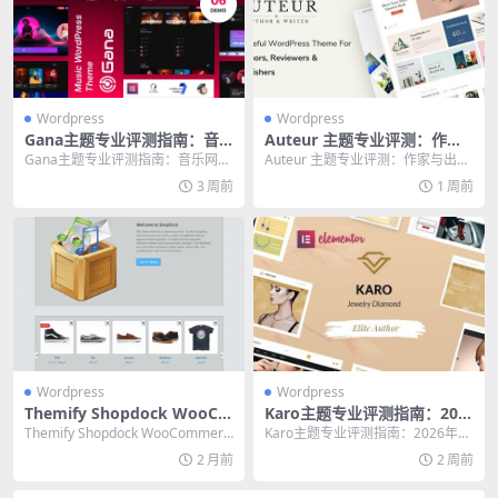
Wordpress
Wordpress
Gana主题专业评测指南：音
Auteur 主题专业评测：作家
乐网站高效建站的必备选择
与出版者的高效建站终极指南
Gana主题专业评测指南：音乐网站
Auteur 主题专业评测：作家与出版
高效建站的必备选择 音乐行业的网
者的高效建站终极指南 如果你是一
3 周前
1 周前
站需求往往很特...
位作家、书...
Wordpress
Wordpress
Themify Shopdock WooCo
Karo主题专业评测指南：202
mmerce主题：高效建站的终
6年高效建站的终极选择
Themify Shopdock WooCommerc
Karo主题专业评测指南：2026年高
极Ajax购物解决方案
e主题：高效建站的终极Aj...
效建站的终极选择 核心提示：本文
2 月前
2 周前
基于超过5...