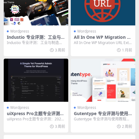
Wordpress
Wordpress
Industio 专业评测：工业与制
All In One WP Migration U
造业网站的终极 WordPress
RL Extension 终极指南：专
Industio 专业评测：工业与制造业
All In One WP Migration URL Exte
主题
业级网站迁移与备份方案
网站的终极 WordPress 主题 为...
nsion 终极...
3 周前
1 月前
Wordpress
Wordpress
uiXpress Pro主题专业评测：
Gutentype 专业评测与使用
2026年必备的WordPress后
教程：高效建站的必备主题
uiXpress Pro主题专业评测：2026
Gutentype 专业评测与使用教程：
台美化插件
年必备的WordPress后台美化...
高效建站的必备主题 选 WordPre
3 周前
2 周前
s...