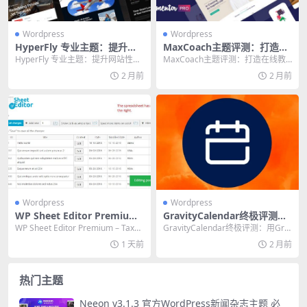
Wordpress
Wordpress
HyperFly 专业主题：提升网
MaxCoach主题评测：打造在
站性能与用户体验的终极解决
线教育网站的终极利器
HyperFly 专业主题：提升网站性能
MaxCoach主题评测：打造在线教
方案
与用户体验的终极解决方案 💡 核
育网站的终极利器 核心提示：本文
2 月前
2 月前
心提示：...
基于真实用户...
Wordpress
Wordpress
WP Sheet Editor Premium
GravityCalendar终极评测：
– Taxonomy Terms Pro：终
用Gravity Forms打造专业日
WP Sheet Editor Premium – Taxon
GravityCalendar终极评测：用Gra
极批量管理分类术语的高效利
历的强大插件
omy Terms...
vity Forms打造专业日历...
1 天前
2 月前
器
热门主题
Neeon v3.1.3 官方WordPress新闻杂志主题 必