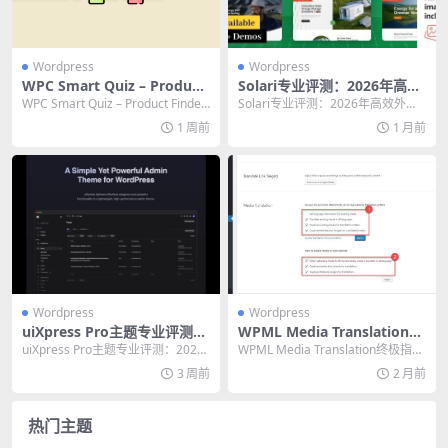
Wordpress
Wordpress
WPC Smart Quiz – Product
Solari专业评测：2026年高效
Finder for WooCommerce
外贸建站必备WordPress主题
WPC Smart Quiz – Product Finder
Solari专业评测：2026年高效外贸
Premium：终极产品推荐引
指南
for WooC...
建站必备WordPress主题指南 在2...
1 周前
1 月前
擎
Wordpress
Wordpress
uiXpress Pro主题专业评测：
WPML Media Translation终
2026年必备的WordPress后
极指南：高效管理多语言媒体
uiXpress Pro主题专业评测：2026
WPML Media Translation终极指
台美化插件
文件的必备插件
年必备的WordPress后台美化...
南：高效管理多语言媒体文件的
3 周前
2 月前
必...
热门主题