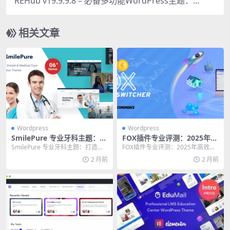
REHub v19.9.9.8 – 必备多功能WordPress主题：
价格比较、市场与社区
相关文章
Wordpress
Wordpress
SmilePure 专业牙科主题：打
FOX插件专业评测：2025年高
造诊所网站的终极解决方案
效内容发布终极指南
SmilePure 专业牙科主题：打造诊
FOX插件专业评测：2025年高效内
所网站的终极解决方案 💡 核心提
容发布终极指南 如果你运营着一个
2 月前
2 月前
示： S...
新闻网站、在...