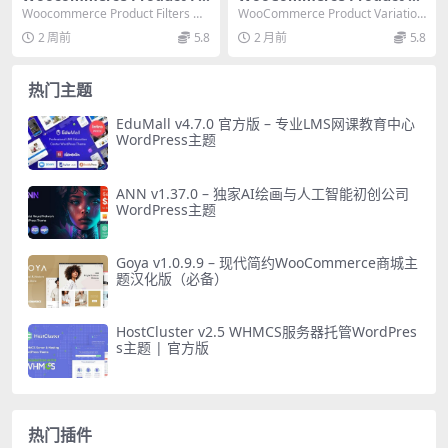
ters v2.1.3 终极产品过滤筛选
riations Swatches v1.1.13
Woocommerce Product Filters 插
WooCommerce Product Variation
插件（Barn2）
专业变体切换插件汉化版
件（Barn2）为Wo...
s Swatches ...
2 周前
5.8
2 月前
5.8
热门主题
EduMall v4.7.0 官方版 – 专业LMS网课教育中心
WordPress主题
ANN v1.37.0 – 独家AI绘画与人工智能初创公司
WordPress主题
Goya v1.0.9.9 – 现代简约WooCommerce商城主
题汉化版（必备）
HostCluster v2.5 WHMCS服务器托管WordPres
s主题 | 官方版
热门插件