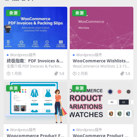
亲测
亲测
Wordpress插件
Wordpress插件
终极指南：PDF Invoices & P
WooCommerce Wishlists
acking Slips for WooComm
2.3.15 官方愿望清单插件 – 必
全面介绍 PDF Invoices & Packing
WooCommerce Wishlists 2.3.15
erce Professional 插件
备功能与汉化
Slips fo...
官方愿望清单插件，支持...
1 月前
5.8
2 月前
5.8
亲测
亲测
Wordpress插件
Wordpress插件
Woocommerce Product Fil
WooCommerce Product Va