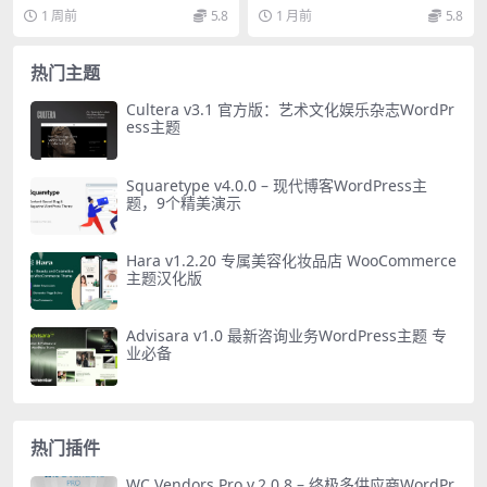
主题 专业版
的可视化网站构建器WordP...
主题，内置预订系统、前端仪表
1 周前
5.8
1 月前
5.8
盘...
热门主题
Cultera v3.1 官方版：艺术文化娱乐杂志WordPr
ess主题
Squaretype v4.0.0 – 现代博客WordPress主
题，9个精美演示
Hara v1.2.20 专属美容化妆品店 WooCommerce
主题汉化版
Advisara v1.0 最新咨询业务WordPress主题 专
业必备
热门插件
WC Vendors Pro v.2.0.8 – 终极多供应商WordPr