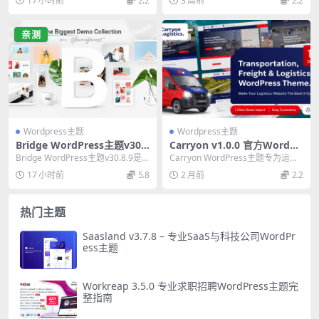
17 小时前
2.2
3 周前
2.2
解析X主题...
亲测
Wordpress主题
Wordpress主题
Bridge WordPress主题v30.
Carryon v1.0.0 官方WordPr
8.9：终极多功能建站方案
ess运输物流主题 专业建站必
Bridge WordPress主题v30.8.9是
Carryon WordPress主题专为运输
备
一款终极多功能建站方案，拥有...
物流行业打造，提供货运追踪、报
17 小时前
5.8
2 月前
2.2
价表...
热门主题
Saasland v3.7.8 – 专业SaaS与科技公司WordPr
ess主题
Workreap 3.5.0 专业求职招聘WordPress主题完
整指南