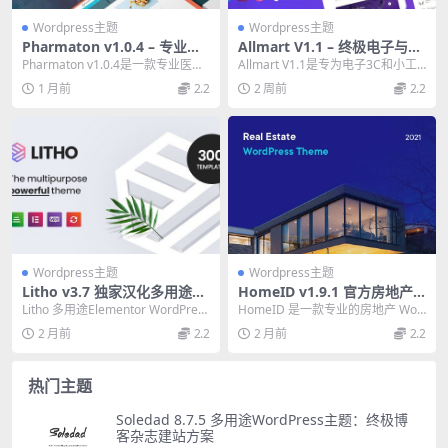
Wordpress主题
Wordpress主题
Pharmaton v1.0.4 – 专业医
Allmart V1.1 – 终极电子与数
疗与药房WordPress主题必备
码产品商店WordPress主题
Pharmaton v1.0.4是一款专业医疗
Allmart V1.1是专为电子3C和小工
与药房WordPress主题，专为...
具商店设计的WordPress主题，...
1 月前
2.2
2 周前
2.2
Wordpress主题
Wordpress主题
Litho v3.7 独家汉化多用途El
HomeID v1.9.1 官方房地产
ementor WordPress主题
WordPress 主题 – 专业房产
Litho 多用途Elementor WordPress
HomeID 是一款专业的房地产 Wor
展示利器
主题，拥有36+主页和2...
dPress 主题，优雅展示房产信息并
2 月前
2.2
2 月前
2.2
简...
热门主题
Soledad 8.7.5 多用途WordPress主题：终极博
客杂志建站方案